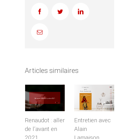
Facebook
Twitter
LinkedIn
Email
Articles similaires
Surmonter
Renaudot : aller
Entretien avec
panne
de l’avant en
Alain
d’écriture
2021
Lamaison,