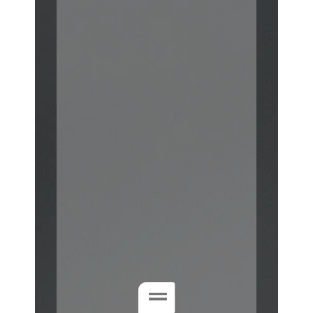
SUR-MESURE
Notre société est
spécialisée dans la
fabrication de livre en
court et moyen tirage.
Depuis 20 ans, nous avons
développé un mode de
production permettant
d’imprimer et de
réimprimer autant de fois
que nécessaire en
garantissant le prix