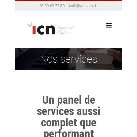
Skip
05 59 69 77 80
|
icn2@wanadoo.fr
to
content
Nos services
Un panel de
services aussi
complet que
performant