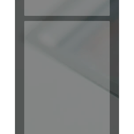
LOGISTIQUE DU LIVRE
stockons
Nous
vos livres,
gratuitement
dès réception de vos
commandes à l’unité ou
nous expédions
non, et
où vous
au meilleur prix