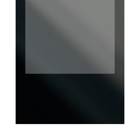
des Saligues – 64300 Orthez
05 59 69 77 80 –
icn@imprimerie-icn.fr