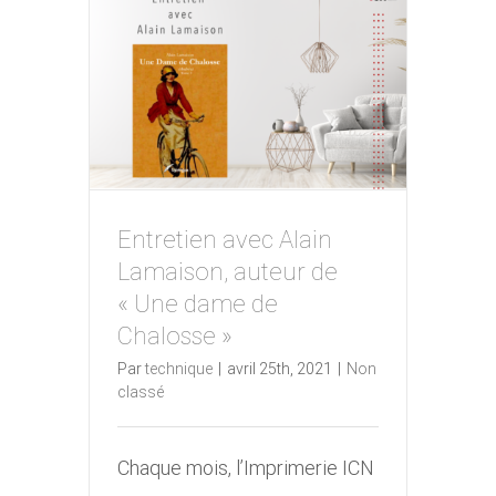
Entretien avec Alain
Entretien avec Alain
Lamaison, auteur de
Lamaison, auteur de « Une
« Une dame de
dame de Chalosse »
Chalosse »
Par
technique
|
avril 25th, 2021
|
Non
classé
Chaque mois, l’Imprimerie ICN