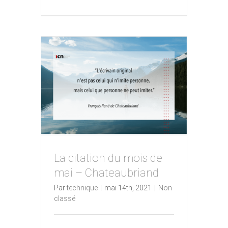
La citation du mois de
mai – Chateaubriand
La citation du mois de mai –
Par
technique
|
mai 14th, 2021
|
Non
Chateaubriand
classé