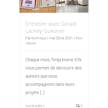
Entretien avec Gérald
Lackey-Guesnier
Entretien avec Gérald
Par
technique
|
mai 22nd, 2021
|
Non
Lackey-Guesnier
classé
Chaque mois, l’Imprimerie ICN
vous permet de découvrir des
auteurs que nous
accompagnons dans leurs
projets [...]
Lire la suite
0