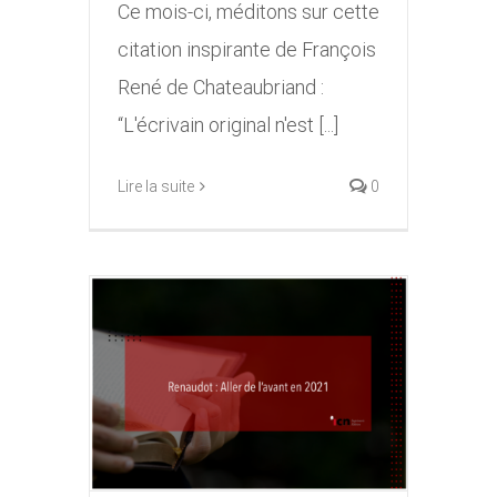
Ce mois-ci, méditons sur cette
citation inspirante de François
René de Chateaubriand :
“L'écrivain original n'est [...]
Lire la suite
0