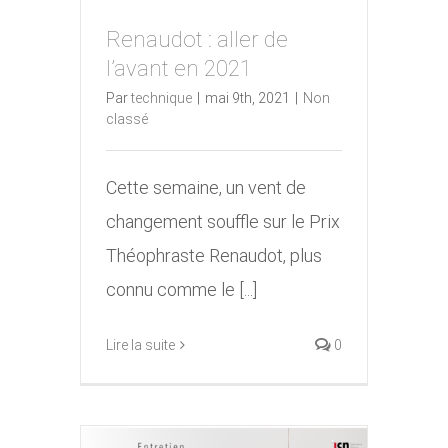
Renaudot : aller de
l’avant en 2021
Renaudot : aller de l’avant
Par
technique
|
mai 9th, 2021
|
Non
en 2021
classé
Cette semaine, un vent de
changement souffle sur le Prix
Théophraste Renaudot, plus
connu comme le [...]
Lire la suite
0