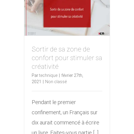
Sortir de sa zone de
Sortir de sa zone de confort
confort pour stimuler sa
pour stimuler sa créativité
créativité
Par
technique
|
février 27th,
2021
|
Non classé
Pendant le premier
confinement, un Français sur
dix aurait commencé à écrire
un livre. Faites-vous partie [...]