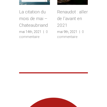
La citation du
Renaudot : aller
Entre
mois de mai –
de l’avant en
Alain
Chateaubriand
2021
Lamai
auteu
mai 14th, 2021
|
0
mai 9th, 2021
|
0
commentaire
commentaire
dame
Chalo
avril 25
commen